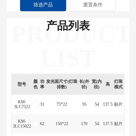
筛选产品
重置条件
产品列表
PRODUCT
LIST
颜
功
发光面尺寸(灯珠
长(外
宽(内
灯珠
型号
高
色
率
排数)
径)
径)
模式
KM-
31
75*22
95
54
137.5
贴片
3LC7522
KM-
62
150*22
170
54
137.5
贴片
3LC15022